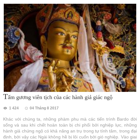
T
ấm gương viên tịch của các hành giả giác ngộ
1 424
04 Tháng 8 2017
Khác với chúng ta, những phàm phu mà các tiến trình Bardo đời
sống và sau khi chết hoàn toàn bị chi phối bởi nghiệp lực, những
hành giả chứng ngộ có khả năng an trụ trong tự tính tâm, trong đại
định, bởi vậy các Ngài không hề bị lôi cuốn bởi gió nghiệp. Vào giai