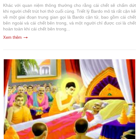
Khác với quan niệm thông thường cho rằng cái chết sẽ chấm dứt
khi người chết trút hơi thở cuối cùng. Triết lý Bardo mô tả rất cặn kẽ
về một giai đoạn trung gian gọi là Bardo cận tử, bao gồm cái chết
bên ngoài và cái chết bên trong, và một người chỉ được coi là chết
hoàn toàn khi cái chết bên trong...
Xem thêm