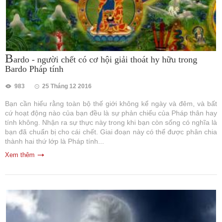
B
ardo - người chết có cơ hội giải thoát hy hữu trong
Bardo Pháp tính
983
25 Tháng 12 2016
Bạn cần hiểu rằng toàn bộ thế giới không kể ngày và đêm, và bất
cứ hoạt động nào của bạn đều là sự phản chiếu của Pháp thân hay
tính không. Nhận ra sự thực này trong khi bạn còn sống có nghĩa là
bạn đã chuẩn bị cho cái chết. Giai đoạn này có thể được phân chia
thành hai thứ lớp là Pháp tính...
Xem thêm