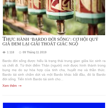
T
HỰC HÀNH ‘BARDO ĐỜI SỐNG’: CƠ HỘI QUÝ
GIÁ ĐEM LẠI GIẢI THOÁT GIÁC NGỘ
1 118
09 Tháng 11 2019
Bardo đời sống được hiểu là trạng thái trung gian giữa lúc sinh ra
và chết đi. Từ thời điểm Thân (người) mới được hình thành trong
bụng mẹ do sự hòa hợp của tinh cha, huyết mẹ và thần thức.
Bardo tái sinh chấm dứt và một Bardo khác bắt đầu, đó là Bardo
đời sống. Tiến trình Bardo tái sinh cho...
Xem thêm