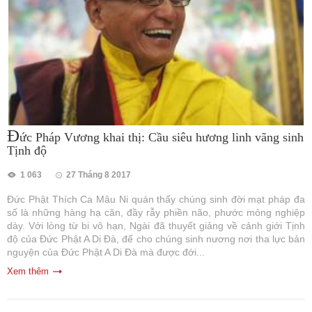
Đ
ức Pháp Vương khai thị: Cầu siêu hương linh vãng sinh
Tịnh độ
1 063
27 Tháng 8 2017
Đức Phật Thích Ca Mâu Ni quán thấy chúng sinh đời mạt pháp đa
số là những hàng hạ căn, đầy rẫy phiền não, phước mỏng nghiệp
dày. Với lòng từ bi vô hạn, Ngài đã thuyết giảng về cảnh giới Tịnh
độ của Đức Phật A Di Đà, để cho chúng sinh nương nơi tha lực bản
nguyện của Đức Phật A Di Đà mà được đới...
Xem thêm