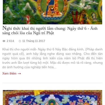
N
ghi thức khai thị người lâm chung: Ngày thứ 6 - Ánh
sáng chói lòa của Ngũ trí Phật
2 614
11 Tháng 11 2017
Khai thị cho người mất- Ngày thứ 6 Này Bậc đáng kính, (Pháp danh
người quá cố), anh hãy lắng nghe đừng sao nhãng. Cho đến tận
ngày hôm qua thì những linh kiến của năm bộ Phật đã thị hiện
trước anh lần lượt từng bộ một. Mặc dù được mô tả rõ ràng, nhưng
do ảnh hưởng của nghiệp tiến hóa...
Xem thêm