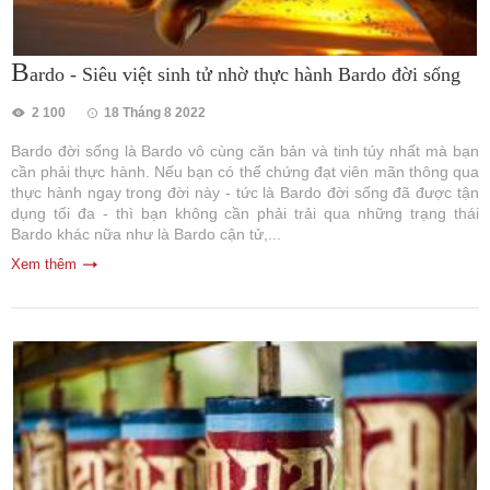
B
ardo - Siêu việt sinh tử nhờ thực hành Bardo đời sống
2 100
18 Tháng 8 2022
Bardo đời sống là Bardo vô cùng căn bản và tinh túy nhất mà bạn
cần phải thực hành. Nếu bạn có thể chứng đạt viên mãn thông qua
thực hành ngay trong đời này - tức là Bardo đời sống đã được tận
dụng tối đa - thì bạn không cần phải trải qua những trạng thái
Bardo khác nữa như là Bardo cận tử,...
Xem thêm