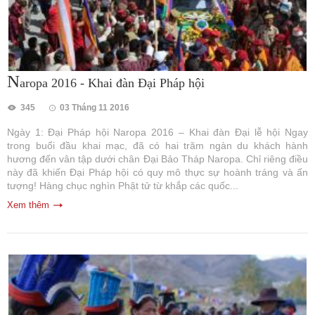
N
aropa 2016 - Khai đàn Đại Pháp hội
345
03 Tháng 11 2016
Ngày 1: Đại Pháp hội Naropa 2016 – Khai đàn Đại lễ hội Ngay
trong buổi đầu khai mạc, đã có hai trăm ngàn du khách hành
hương đến vân tập dưới chân Đại Bảo Tháp Naropa. Chỉ riêng điều
này đã khiến Đại Pháp hội có quy mô thực sự hoành tráng và ấn
tượng! Hàng chục nghìn Phật tử từ khắp các quốc...
Xem thêm