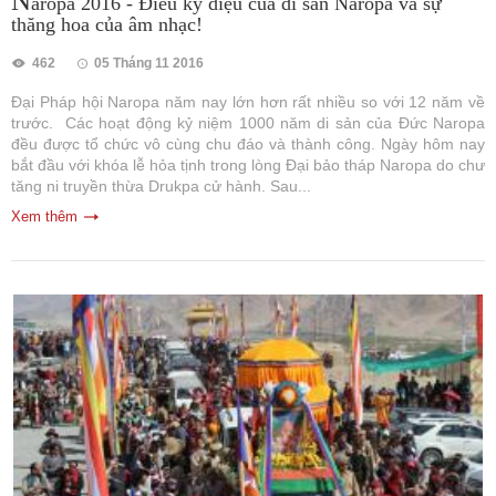
N
aropa 2016 - Điều kỳ diệu của di sản Naropa và sự
thăng hoa của âm nhạc!
462
05 Tháng 11 2016
Đại Pháp hội Naropa năm nay lớn hơn rất nhiều so với 12 năm về
trước. Các hoạt động kỷ niệm 1000 năm di sản của Đức Naropa
đều được tổ chức vô cùng chu đáo và thành công. Ngày hôm nay
bắt đầu với khóa lễ hỏa tịnh trong lòng Đại bảo tháp Naropa do chư
tăng ni truyền thừa Drukpa cử hành. Sau...
Xem thêm