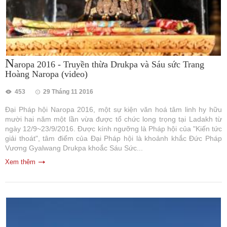
N
aropa 2016 - Truyền thừa Drukpa và Sáu sức Trang
Hoàng Naropa (video)
453
29 Tháng 11 2016
Đại Pháp hội Naropa 2016, một sự kiện văn hoá tâm linh hy hữu
mười hai năm một lần vừa được tổ chức long trọng tại Ladakh từ
ngày 12/9~23/9/2016. Được kính ngưỡng là Pháp hội của "Kiến tức
giải thoát", tâm điểm của Đại Pháp hội là khoảnh khắc Đức Pháp
Vương Gyalwang Drukpa khoắc Sáu Sức...
Xem thêm