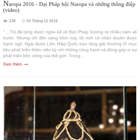
N
aropa 2016 - Đại Pháp hội Naropa và những thông điệp
(video)
238
03 Tháng 12 2016
"... Tôi đã từng được nghe kể về Đức Pháp Vương từ nhiều năm về
trước. Nhưng chỉ đến sáng hôm nay, tôi mới có nhân duyên được
hạnh ngộ. Ngài được Liên Hiệp Quốc trao tặng giải thưởng Vì mục
tiêu phát triển thiên niên kỷ với những công hạnh và đóng góp vì sự
phát triển bền vững của thế giới. Trong...
Xem thêm