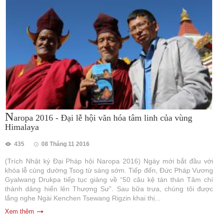
N
aropa 2016 - Đại lễ hội văn hóa tâm linh của vùng
Himalaya
435
08 Tháng 11 2016
(Trích Nhật ký Đại Pháp hội Naropa 2016) Ngày mới bắt đầu với
khóa lễ cúng dường Tsog từ sáng sớm. Tiếp đến, Đức Pháp Vương
Gyalwang Drukpa tiếp tục giảng về “50 câu kệ tán thán Tâm chí
thành dâng hiến lên Thượng Sư”. Sau bữa trưa, chúng tôi được
lắng nghe Ngài Kenchen Tsewang Rigzin khai thị...
Xem thêm