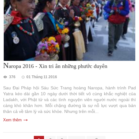
N
aropa 2016 - Xin tri ân những phước duyên
376
01 Tháng 11 2016
Sau Đại Pháp hội Sáu Sức Trang hoàng Naropa, hành trình Pad
Yatra kéo dài gần 10 ngày dưới thời tiết vô cùng khắc nghiệt của
Ladakh, với Phật tử và các tình nguyện viên người nước ngoài thì
càng khó khăn hơn. Mỗi chặng đường là sự nỗ lực vượt qua bản
thân cả về tâm lý và sức khỏe. Nhưng trên mỗi...
Xem thêm
Trang