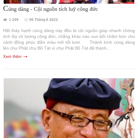
C
úng dàng - Cội nguồn tích luỹ công đức
1 249
06 Tháng 6 2022
Hết thảy hạnh cúng dàng này đều là cội nguồn giúp nhanh chóng
tích lũy vô lượng công đức, chẳng khác nào vun bồi chăm bón cho
cánh đồng phúc điền màu mỡ tốt tươi. Thành kính cúng dàng
lên chư Phật chư Bồ Tát vì chư Phật Bồ Tát đã thành...
Xem thêm