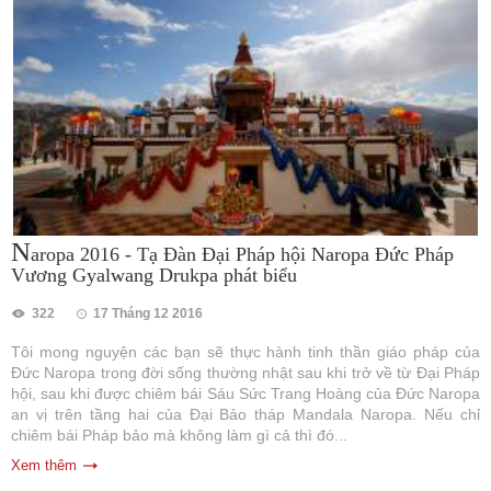
N
aropa 2016 - Tạ Đàn Đại Pháp hội Naropa Đức Pháp
Vương Gyalwang Drukpa phát biểu
322
17 Tháng 12 2016
Tôi mong nguyện các bạn sẽ thực hành tinh thần giáo pháp của
Đức Naropa trong đời sống thường nhật sau khi trở về từ Đại Pháp
hội, sau khi được chiêm bái Sáu Sức Trang Hoàng của Đức Naropa
an vị trên tầng hai của Đại Bảo tháp Mandala Naropa. Nếu chỉ
chiêm bái Pháp bảo mà không làm gì cả thì đó...
Xem thêm