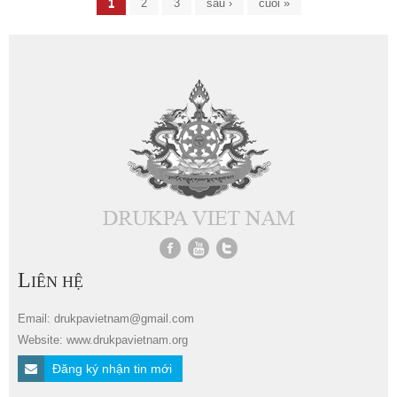
1
2
3
sau ›
cuối »
L
IÊN HỆ
Email: drukpavietnam@gmail.com
Website: www.drukpavietnam.org
Đăng ký nhận tin mới