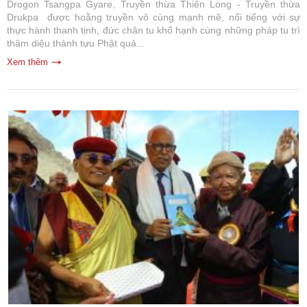
Drogon Tsangpa Gyare, Truyền thừa Thiên Long - Truyền thừa
Drukpa được hoằng truyền vô cùng mạnh mẽ, nổi tiếng với sự
thực hành thanh tịnh, đức chân tu khổ hạnh cùng những pháp tu trì
thâm diệu thành tựu Phật quả...
Xem thêm