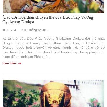
C
ác đời Hoá thân chuyển thế của Đức Pháp Vương
Gyalwang Drukpa
10 234
07 Tháng 12 2016
Kể từ thời của Đức Pháp Vương Gyalwang Drukpa đời thứ nhất
Drogon Tsangpa Gyare, Truyền thừa Thiên Long - Truyền thừa
Drukpa được hoằng truyền vô cùng mạnh mẽ, nổi tiếng với sự
thực hành thanh tịnh, đức chân tu khổ hạnh cùng những pháp tu trì
thâm diệu thành tựu Phật quả...
Xem thêm