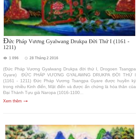
Đ
ức Pháp Vương Gyalwang Drukpa Đời Thứ I (1161 -
1211)
1 096
28 Tháng 2 2016
(Đức Pháp Vương Gyalwang Drukpa đời thứ I, Drogoen Tsangpa
Gyare) ĐỨC PHÁP VƯƠNG GYALAWNG DRUKPA ĐỜI THỨ I
(1161 - 1211) Đức Pháp Vương Tsangpa Gyare được huyền ký
trong nhiều Kinh điển, Mật điển và được ấn chứng là hóa thân của
Đại Thành Tựu giả Naropa (1016-1100...
Xem thêm