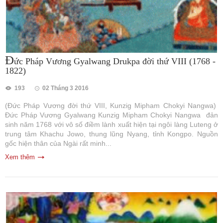
Đ
ức Pháp Vương Gyalwang Drukpa đời thứ VIII (1768 -
1822)
193
02 Tháng 3 2016
(Đức Pháp Vương đời thứ VIII, Kunzig Mipham Chokyi Nangwa)
Đức Pháp Vương Gyalwang Kunzig Mipham Chokyi Nangwa đản
sinh năm 1768 với vô số điềm lành xuất hiện tại ngôi làng Luteng ở
trung tâm Khachu Jowo, thung lũng Nyang, tỉnh Kongpo. Nguồn
gốc hiện thân của Ngài rất minh...
Xem thêm