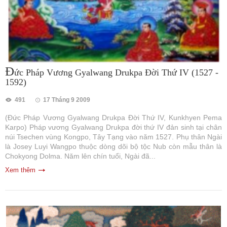
Đ
ức Pháp Vương Gyalwang Drukpa Đời Thứ IV (1527 -
1592)
491
17 Tháng 9 2009
(Đức Pháp Vương Gyalwang Drukpa Đời Thứ IV, Kunkhyen Pema
Karpo) Pháp vương Gyalwang Drukpa đời thứ IV đản sinh tại chân
núi Tsechen vùng Kongpo, Tây Tạng vào năm 1527. Phụ thân Ngài
là Josey Luyi Wangpo thuộc dòng dõi bộ tộc Nub còn mẫu thân là
Chokyong Dolma. Năm lên chín tuổi, Ngài đã...
Xem thêm