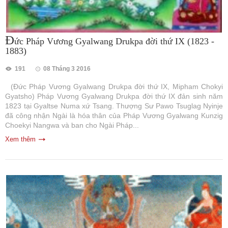
Đ
ức Pháp Vương Gyalwang Drukpa đời thứ IX (1823 -
1883)
191
08 Tháng 3 2016
(Đức Pháp Vương Gyalwang Drukpa đời thứ IX, Mipham Chokyi
Gyatsho) Pháp Vương Gyalwang Drukpa đời thứ IX đản sinh năm
1823 tại Gyaltse Numa xứ Tsang. Thượng Sư Pawo Tsuglag Nyinje
đã công nhận Ngài là hóa thân của Pháp Vương Gyalwang Kunzig
Choekyi Nangwa và ban cho Ngài Pháp...
Xem thêm