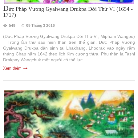
Đ
ức Pháp Vương Gyalwang Drukpa Đời Thứ VI (1654 -
1717)
549
09 Tháng 3 2016
(Đức Pháp Vương Gyalwang Drukpa Đời Thứ VI, Mipham Wangpo)
Trong lần thứ sáu hiện thân trên thế gian, Đức Pháp Vương
Gyalwang Drukpa đản sinh tại Lhakhang, Lhodrak vào ngày rằm
tháng Chạp năm 1642 theo lịch Kim cương thừa. Phụ thân là Tashi
Drakpay Wangchuk một người có thế lực...
Xem thêm