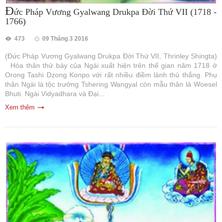
Đ
ức Pháp Vương Gyalwang Drukpa Đời Thứ VII (1718 -
1766)
473
09 Tháng 3 2016
(Đức Pháp Vương Gyalwang Drukpa Đời Thứ VII, Thrinley Shingta)
Hóa thân thứ bảy của Ngài xuất hiện trên thế gian năm 1718 ở
Orong Tashi Dzong Konpo với rất nhiều điềm lành thù thắng. Phụ
thân Ngài là tộc trưởng Tshering Wangyal còn mẫu thân là Woesel
Bhuti. Ngài Vidyadhara và Đại...
Xem thêm