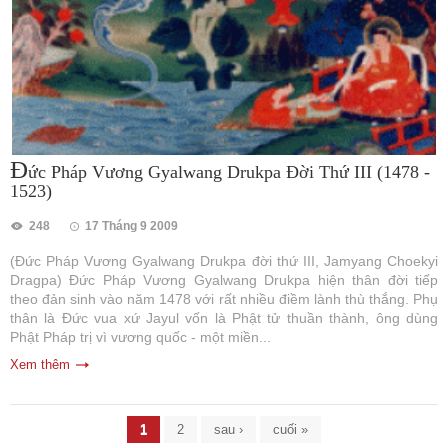
Đ
ức Pháp Vương Gyalwang Drukpa Đời Thứ III (1478 -
1523)
248
17 Tháng 9 2009
(Đức Pháp Vương Gyalwang Drukpa đời thứ III, Jamyang Choekyi
Dragpa) Đức Pháp Vương Gyalwang Drukpa hiện thân đời tiếp
theo đản sinh vào năm 1478 với rất nhiều điềm lành thù thắng. Phụ
thân là Đức vua xứ Jayul vốn là Phật tử thuần thành, ông dùng
Phật Pháp trị vì vương quốc - một miền...
Xem thêm
Trang
1
2
sau ›
cuối »