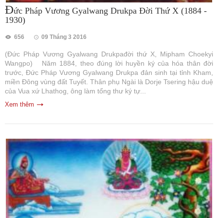
Đ
ức Pháp Vương Gyalwang Drukpa Đời Thứ X (1884 -
1930)
656
09 Tháng 3 2016
(Đức Pháp Vương Gyalwang Drukpađời thứ X, Mipham Choekyi
Wangpo) Năm 1884, theo đúng lời huyền ký của hóa thân đời
trước, Đức Pháp Vương Gyalwang Drukpa đản sinh tại tỉnh Kham,
miền Đông vùng đất Tuyết. Thân phụ Ngài là Dorje Tsering hậu duệ
của Vua xứ Lhathog, ông làm tổng thư ký tự...
Xem thêm