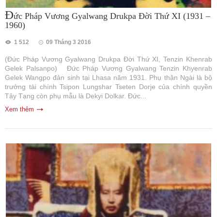
Đ
ức Pháp Vương Gyalwang Drukpa Đời Thứ XI (1931 –
1960)
1 512
09 Tháng 3 2016
(Đức Pháp Vương Gyalwang Drukpa Đời Thứ XI, Tenzin Khenrab
Gelek Palsanpo) Đức Pháp Vương Gyalwang Tenzin Khyenrab
Gelek Wangpo đản sinh tại Lhasa năm 1931. Phụ thân Ngài là bộ
trưởng tài chính Tsipon Lungshar Tseten Dorje của chính quyền
Tây Tạng còn phụ mẫu là Dekyi Dolkar. Đức...
Xem thêm