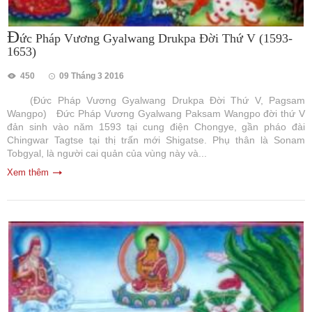
Đ
ức Pháp Vương Gyalwang Drukpa Đời Thứ V (1593-
1653)
450
09 Tháng 3 2016
(Đức Pháp Vương Gyalwang Drukpa Đời Thứ V, Pagsam
Wangpo) Đức Pháp Vương Gyalwang Paksam Wangpo đời thứ V
đản sinh vào năm 1593 tại cung điện Chongye, gần pháo đài
Chingwar Tagtse tại thị trấn mới Shigatse. Phụ thân là Sonam
Tobgyal, là người cai quản của vùng này và...
Xem thêm