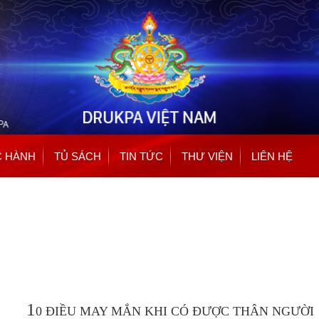
Nhảy
đến
nội
dung
 HÀNH
TỦ SÁCH
TIN TỨC
THƯ VIỆN
LIÊN HỆ
1
0 ĐIỀU MAY MẮN KHI CÓ ĐƯỢC THÂN NGƯỜI