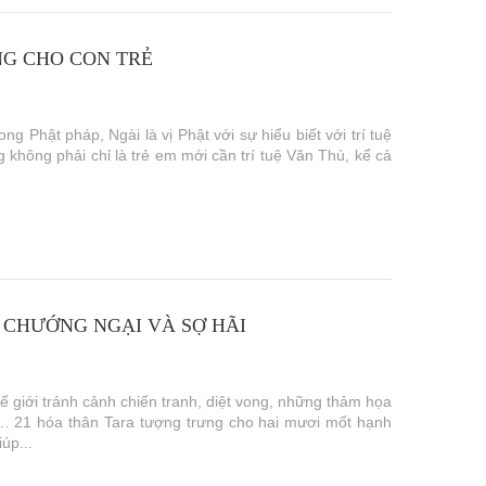
NG CHO CON TRẺ
ng Phật pháp, Ngài là vị Phật với sự hiểu biết với trí tuệ
 không phải chỉ là trẻ em mới cần trí tuệ Văn Thù, kể cả
 CHƯỚNG NGẠI VÀ SỢ HÃI
ế giới tránh cảnh chiến tranh, diệt vong, những thảm họa
ận… 21 hóa thân Tara tượng trưng cho hai mươi mốt hạnh
úp...