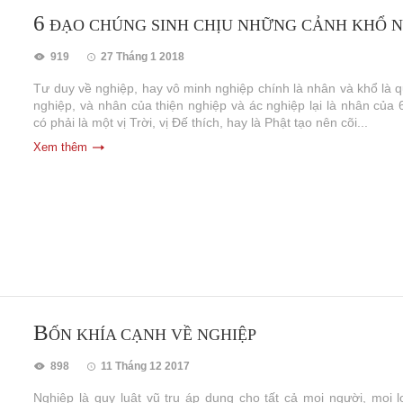
6
ĐẠO CHÚNG SINH CHỊU NHỮNG CẢNH KHỔ 
919
27 Tháng 1 2018
Tư duy về nghiệp, hay vô minh nghiệp chính là nhân và khổ là q
nghiệp, và nhân của thiện nghiệp và ác nghiệp lại là nhân của 6
có phải là một vị Trời, vị Đế thích, hay là Phật tạo nên cõi...
Xem thêm
B
ỐN KHÍA CẠNH VỀ NGHIỆP
898
11 Tháng 12 2017
Nghiệp là quy luật vũ trụ áp dụng cho tất cả mọi người, mọi l