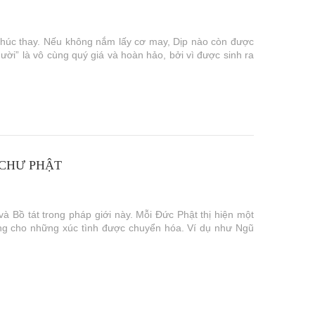
, phúc thay. Nếu không nắm lấy cơ may, Dịp nào còn được
ời” là vô cùng quý giá và hoàn hảo, bởi vì được sinh ra
 CHƯ PHẬT
và Bồ tát trong pháp giới này. Mỗi Đức Phật thị hiện một
rưng cho những xúc tình được chuyển hóa. Ví dụ như Ngũ
.