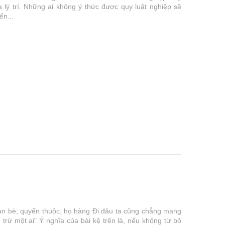
 lý trí. Những ai không ý thức được quy luật nghiệp sẽ
ến...
ạn bè, quyến thuộc, họ hàng Đi đâu ta cũng chẳng mang
rừ một ai" Ý nghĩa của bài kệ trên là, nếu không từ bỏ