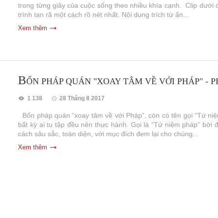
trong từng giây của cuộc sống theo nhiều khía cạnh. Clip dưới 
trình tan rã một cách rõ nét nhất. Nội dung trích từ ấn...
Xem thêm
B
ỐN PHÁP QUÁN "XOAY TÂM VỀ VỚI PHÁP" - 
1 138
28 Tháng 8 2017
Bốn pháp quán “xoay tâm về với Pháp”, còn có tên gọi “Tứ niệ
bất kỳ ai tu tập đều nên thực hành. Gọi là “Tứ niệm pháp” bởi
cách sâu sắc, toàn diện, với mục đích đem lại cho chúng...
Xem thêm