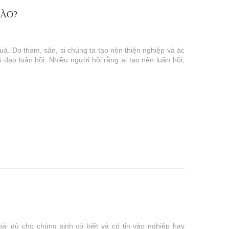
NÀO?
uả. Do tham, sân, si chúng ta tạo nên thiện nghiệp và ác
 đạo luân hồi. Nhiều người hỏi rằng ai tạo nên luân hồi,
oài dù cho chúng sinh có biết và có tin vào nghiệp hay