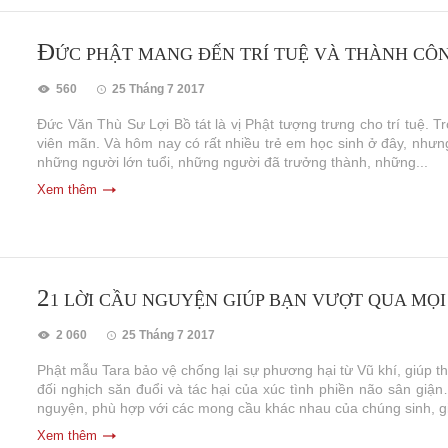
Đ
ỨC PHẬT MANG ĐẾN TRÍ TUỆ VÀ THÀNH CÔ
560
25 Tháng 7 2017
Đức Văn Thù Sư Lợi Bồ tát là vị Phật tượng trưng cho trí tuệ. Tro
viên mãn. Và hôm nay có rất nhiều trẻ em học sinh ở đây, nhưng
những người lớn tuổi, những người đã trưởng thành, những...
Xem thêm
2
1 LỜI CẦU NGUYỆN GIÚP BẠN VƯỢT QUA MỌI
2 060
25 Tháng 7 2017
Phật mẫu Tara bảo vệ chống lại sự phương hại từ Vũ khí, giúp th
đối nghịch săn đuổi và tác hại của xúc tình phiền não sân gi
nguyện, phù hợp với các mong cầu khác nhau của chúng sinh, gi
Xem thêm