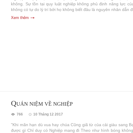
không. Sự tồn tại quy luật nghiệp không phủ định năng lực của
không có tự do lý trí bởi họ không biết đâu là nguyên nhân dẫn đ
Xem thêm
Q
UÁN NIỆM VỀ NGHIỆP
766
10 Tháng 12 2017
"Khi mãn hạn dù vua hay chúa Cũng giã từ của cải giàu sang B
được gì Chỉ duy có Nghiệp mang đi Theo như hình bóng không t