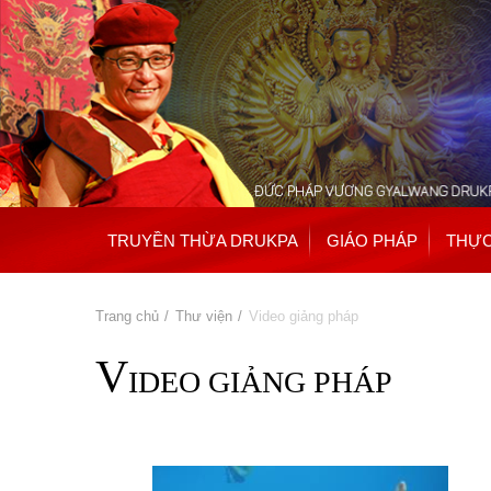
TRUYỀN THỪA DRUKPA
GIÁO PHÁP
THỰC
Bạn đang ở đây
Trang chủ
»
Thư viện
» Video giảng pháp
V
IDEO GIẢNG PHÁP