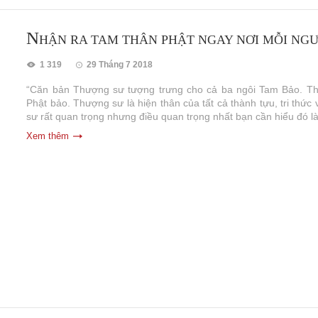
N
HẬN RA TAM THÂN PHẬT NGAY NƠI MỖI NG
1 319
29 Tháng 7 2018
“Căn bản Thượng sư tượng trưng cho cả ba ngôi Tam Bảo. Thân
Phật bảo. Thượng sư là hiện thân của tất cả thành tựu, tri thứ
sư rất quan trọng nhưng điều quan trọng nhất bạn cần hiểu đó là
Xem thêm