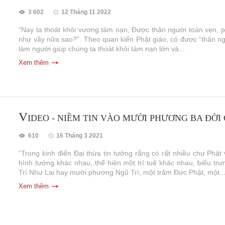
3 602
12 Tháng 11 2022
"Nay ta thoát khỏi vương tám nạn, Được thân người toàn vẹn
như vầy nữa sao?". Theo quan kiến Phật giáo, có được “thân ngư
làm người giúp chúng ta thoát khỏi tám nạn lớn và...
Xem thêm
V
IDEO - NIỀM TIN VÀO MƯỜI PHƯƠNG BA ĐỜI
610
16 Tháng 3 2021
“Trong kinh điển Đại thừa tin tưởng rằng có rất nhiều chư Phật 
hình tướng khác nhau, thể hiện một trí tuệ khác nhau, biểu t
Trí Như Lai hay mười phương Ngũ Trí, một trăm Đức Phật, một..
Xem thêm