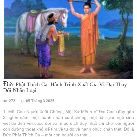
Đ
ức Phật Thích Ca: Hành Trình Xuất Gia Vĩ Đại Thay
Đổi Nhân Loại
272
05 Tháng 3 2025
1. Một Con Người Xuất Chúng, Một Sứ Mệnh Vĩ Đại Cách đây gần
3 nghìn năm, một thánh nhân xuất chúng, một bậc giác ngộ siêu
việt đã đến với cuộc đời với mục đích duy nhất chỉ cho loài người
con đường thoát khổ để tìm về tự do và hạnh phúc chân thật. Đó là
Đức Phật Thích Ca – một con người có thật...