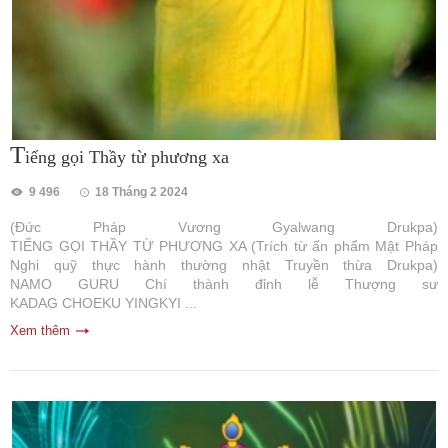
T
iếng gọi Thầy từ phương xa
9 496
18 Tháng 2 2024
(Đức Pháp Vương Gyalwang Drukpa)
TIẾNG GỌI THẦY TỪ PHƯƠNG XA (Trích từ ấn phẩm Mật Pháp
Nghi quỹ thực hành thường nhật Truyền thừa Drukpa)
NAMO GURU Chí thành đỉnh lễ Thượng sư
KADAG CHOEKU YINGKYI ...
Xem thêm