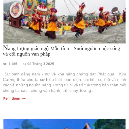
N
ăng lượng giác ngộ Mẫu tính - Suối nguồn cuộc sống
và cội nguồn vạn pháp
1 186
08 Tháng 3 2025
Sự bình đẳng nam - nữ về khả năng chứng đạt Phật quả Kim
Cương thừa cho ta sự hiểu biết toàn diện, chi tiết, cụ thể và minh
xác về những nguồn năng lượng từ bi và trí tuệ trong bản thân mỗi
chúng ta, cách chúng vận hành, trôi chảy, tương...
Xem thêm