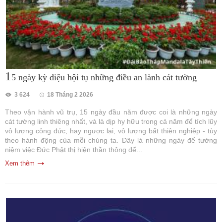
1
5 ngày kỳ diệu hội tụ những điều an lành cát tường
3 624
18 Tháng 2 2026
Theo vận hành vũ trụ, 15 ngày đầu năm được coi là những ngày
cát tường linh thiêng nhất, và là dịp hy hữu trong cả năm để tích lũy
vô lượng công đức, hay ngược lại, vô lượng bất thiện nghiệp - tùy
theo hành động của mỗi chúng ta. Đây là những ngày để tưởng
niệm việc Đức Phật thị hiện thần thông để...
Xem thêm