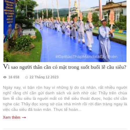
V
ì sao người thân cần có mặt trong suốt buổi lễ cầu siêu?
16 658
22 Tháng 12 2023
Ngày nay, vì bận rộn hay vì những lý do cá nhân, rất nhiều người
nghĩ rằng chỉ cần gửi danh sách và ảnh nhờ các Thầy trên chùa
làm lễ cầu siêu là người mất có thể siêu thoát được, hoặc chỉ cần
nghe các Thầy đọc xong sớ của nhà mình rồi rời đàn tràng ngay là
việc cầu siêu đã toàn mãn. Thực tế hoàn...
Xem thêm