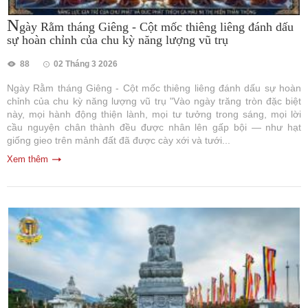
N
gày Rằm tháng Giêng - Cột mốc thiêng liêng đánh dấu
sự hoàn chỉnh của chu kỳ năng lượng vũ trụ
88
02 Tháng 3 2026
Ngày Rằm tháng Giêng - Cột mốc thiêng liêng đánh dấu sự hoàn
chỉnh của chu kỳ năng lượng vũ trụ "Vào ngày trăng tròn đặc biệt
này, mọi hành động thiện lành, mọi tư tưởng trong sáng, mọi lời
cầu nguyện chân thành đều được nhân lên gấp bội — như hạt
giống gieo trên mảnh đất đã được cày xới và tưới...
Xem thêm