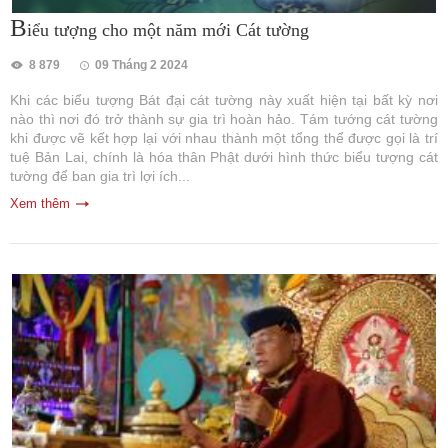
B
iểu tượng cho một năm mới Cát tường
8 879
09 Tháng 2 2024
Khi các biểu tượng Bát đại cát tường này xuất hiện tại bất kỳ nơi
nào thì nơi đó trở thành sự gia trì hoàn hảo. Tám tướng cát tường
khi được vẽ kết hợp lại với nhau thành một tổng thể được gọi là trí
tuệ Bản Lai, chính là hóa thân Phật dưới hình thức biểu tượng cát
tường để ban gia trì lợi ích...
Xem thêm