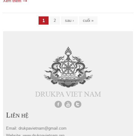
Xem thêm
Trang
1
2
sau ›
cuối »
L
IÊN HỆ
Email: drukpavietnam@gmail.com
Website: www.drukpavietnam.org