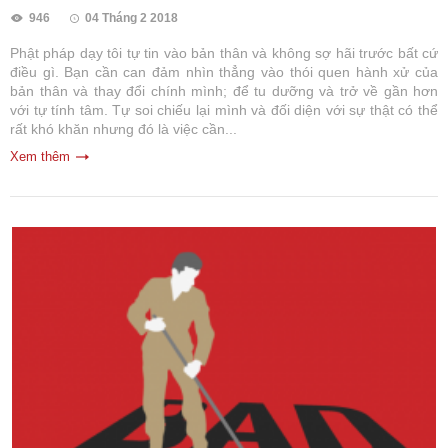
946
04 Tháng 2 2018
Phật pháp dạy tôi tự tin vào bản thân và không sợ hãi trước bất cứ
điều gì. Bạn cần can đảm nhìn thẳng vào thói quen hành xử của
bản thân và thay đổi chính mình; để tu dưỡng và trở về gần hơn
với tự tính tâm. Tự soi chiếu lại mình và đối diện với sự thật có thể
rất khó khăn nhưng đó là việc cần...
Xem thêm