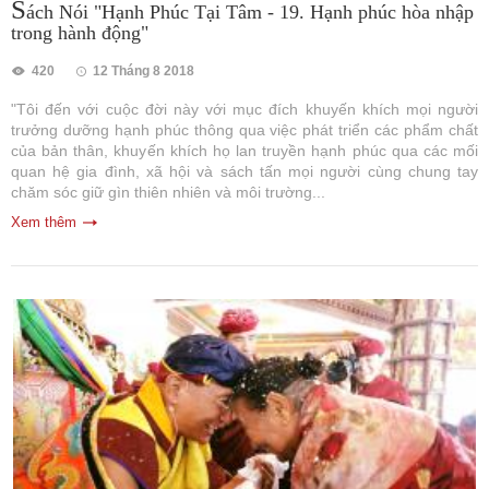
S
ách Nói "Hạnh Phúc Tại Tâm - 19. Hạnh phúc hòa nhập
trong hành động"
420
12 Tháng 8 2018
"Tôi đến với cuộc đời này với mục đích khuyến khích mọi người
trưởng dưỡng hạnh phúc thông qua việc phát triển các phẩm chất
của bản thân, khuyến khích họ lan truyền hạnh phúc qua các mối
quan hệ gia đình, xã hội và sách tấn mọi người cùng chung tay
chăm sóc giữ gìn thiên nhiên và môi trường...
Xem thêm