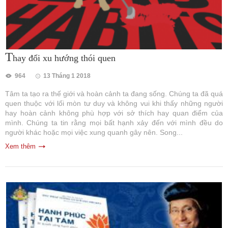
T
hay đổi xu hướng thói quen
964
13 Tháng 1 2018
Tâm ta tạo ra thế giới và hoàn cảnh ta đang sống. Chúng ta đã quá
quen thuộc với lối mòn tư duy và không vui khi thấy những người
hay hoàn cảnh không phù hợp với sở thích hay quan điểm của
mình. Chúng ta tin rằng mọi bất hạnh xảy đến với mình đều do
người khác hoặc mọi việc xung quanh gây nên. Song...
Xem thêm