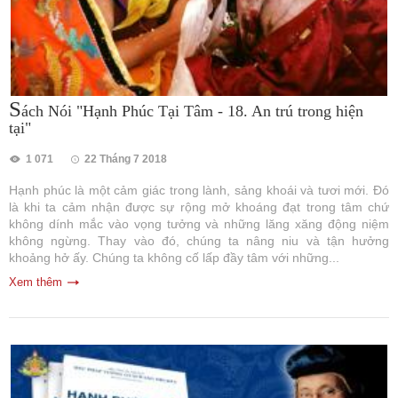
S
ách Nói "Hạnh Phúc Tại Tâm - 18. An trú trong hiện
tại"
1 071
22 Tháng 7 2018
Hạnh phúc là một cảm giác trong lành, sảng khoái và tươi mới. Đó
là khi ta cảm nhận được sự rộng mở khoáng đạt trong tâm chứ
không dính mắc vào vọng tưởng và những lăng xăng động niệm
không ngừng. Thay vào đó, chúng ta nâng niu và tận hưởng
khoảng hở ấy. Chúng ta không cố lấp đầy tâm với những...
Xem thêm