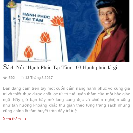
S
ách Nói "Hạnh Phúc Tại Tâm - 03 Hạnh phúc là gì
592
13 Tháng 8 2017
Bạn đang cầm trên tay một cuốn cẩm nang hạnh phúc vô cùng giá
trị và thiết thực được chắt lọc từ trí tuệ uyên thâm của một bậc giác
ngộ. Bây giờ bạn hãy mở lòng cùng đọc và chiêm nghiệm cũng
như tận hưởng khoảng khắc thư giãn theo từng trang sách nhưng
cũng chính là tâm huyết tràn đầy trí tuệ...
Xem thêm