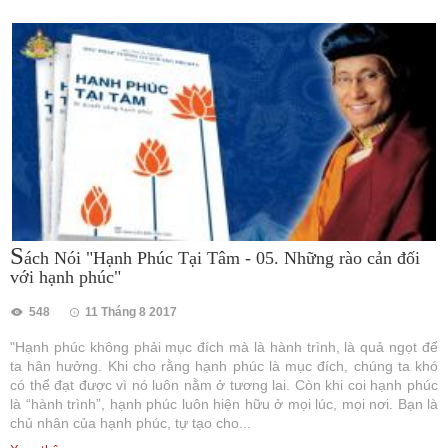
S
ách Nói "Hạnh Phúc Tại Tâm - 05. Những rào cản đối
với hạnh phúc"
548
11 Tháng 8 2017
"Hạnh phúc không phải mục đích mà là hành trình, là quả ngọt để
ta hân hưởng. Khi cho rằng hạnh phúc là mục đích, chúng ta khó
có thể đạt được vì nó luôn nằm ở tương lai. Còn khi coi hạnh phúc
là “hành trình”, hạnh phúc luôn hiện hữu ở mọi lúc, mọi nơi. Bạn là
chủ nhân của hạnh phúc, tự tạo cho...