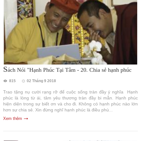
S
ách Nói "Hạnh Phúc Tại Tâm - 20. Chia sẻ hạnh phúc
815
02 Tháng 9 2018
Trao tặng nụ cười rạng rỡ để cuộc sống tràn đầy ý nghĩa Hạnh
phúc là lòng từ ái, tâm yêu thương tràn đầy bi mẫn. Hạnh phúc
hiện diện trong sự biết ơn và cho đi. Không có hạnh phúc nào lớn
hơn sự chia sẻ. Xin đừng nghĩ hạnh phúc là điều phù...
Xem thêm