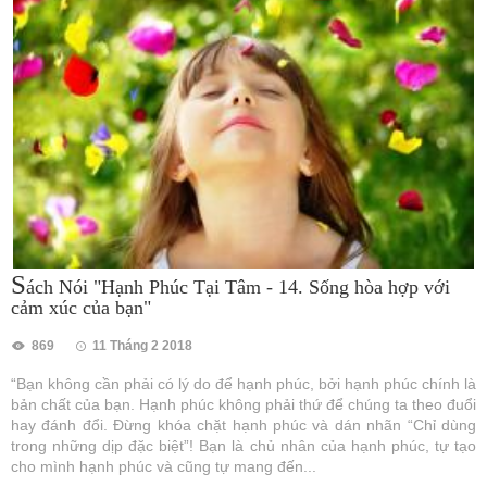
S
ách Nói "Hạnh Phúc Tại Tâm - 14. Sống hòa hợp với
cảm xúc của bạn"
869
11 Tháng 2 2018
“Bạn không cần phải có lý do để hạnh phúc, bởi hạnh phúc chính là
bản chất của bạn. Hạnh phúc không phải thứ để chúng ta theo đuổi
hay đánh đổi. Đừng khóa chặt hạnh phúc và dán nhãn “Chỉ dùng
trong những dịp đặc biệt”! Bạn là chủ nhân của hạnh phúc, tự tạo
cho mình hạnh phúc và cũng tự mang đến...