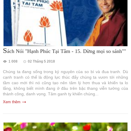
S
ách Nói "Hạnh Phúc Tại Tâm - 15. Dừng mọi so sánh""
1 008
02 Tháng 5 2018
Chúng ta đang sống trong kỷ nguyên của so bì và đua tranh. Dù
cạnh tranh có thể là động lực thúc đẩy chúng ta vươn tới những
tầm cao mới thì nó cũng tạo nên tâm lý hơn thua và khiến ta lo
lắng, không biết mình đang ở đâu trên bậc thang viễn tưởng của
thành công, danh vọng. Tâm ganh tỵ khiến chúng...
Xem thêm