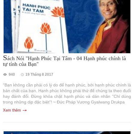
S
ách Nói "Hạnh Phúc Tại Tâm - 04 Hạnh phúc chính là
tự tính của Bạn"
940
19 Tháng 8 2017
“Bạn không cần phải có lý do để hạnh phúc, bởi hạnh phúc chính là
bản chất của bạn. Hạnh phúc không phải thứ để chúng ta theo đuổi
hay đánh đổi. Đừng khóa chặt hạnh phúc và dán nhãn “Chỉ dùng
trong những dịp đặc biệt”! ~ Đức Pháp Vương Gyalwang Drukpa
Xem thêm