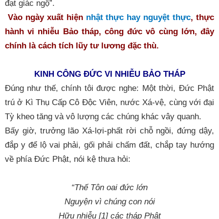
đạt giác ngộ”.
Vào ngày xuất hiện
nhật thực hay nguyệt thực
, thực
hành vi nhiễu Bảo tháp, công đức vô cùng lớn, đây
chính là cách tích lũy tư lương đặc thù.
KINH CÔNG ĐỨC VI NHIỄU BẢO THÁP
Đúng như thế, chính tôi được nghe: 
Một thời, Đức Phật 
trú ở Kì Thụ Cấp Cô Độc Viên, nước Xá-vệ, cùng với đại 
Tỳ kheo tăng và vô lượng các chúng khác vây quanh. 
Bấy giờ, trưởng lão Xá-lợi-phất rời chỗ ngồi, đứng dậy, 
đắp y để lộ vai phải, gối phải chấm đất, chắp tay hướng 
về phía Đức Phật, nói kệ thưa hỏi:
“Thế Tôn oai đức lớn
Nguyện vì chúng con nói
Hữu nhiễu [1] các tháp Phật