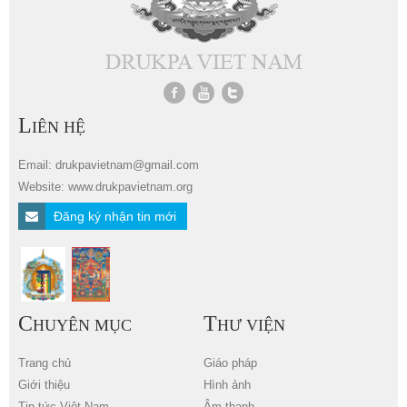
L
IÊN HỆ
Email: drukpavietnam@gmail.com
Website: www.drukpavietnam.org
Đăng ký nhận tin mới
C
T
HUYÊN MỤC
HƯ VIỆN
Trang chủ
Giáo pháp
Giới thiệu
Hình ảnh
Tin tức Việt Nam
Âm thanh