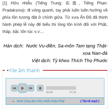
[1] Hữu nhiễu (Tiếng Trung: 右遶, Tiếng Phạn: 
Pradakṣiṇa): đi vòng quanh, tay phải luôn luôn hướng về 
phía tôn tượng đặt ở chính giữa. Từ xưa Ấn Độ đã thịnh 
hành phép lễ này để biểu thị lòng tôn kính đối với Phật, 
tháp, bậc tôn túc v.v…
Hán dịch:  Nước Vu-điền, Sa-môn Tam tạng Thật-
xoa Nan-đà
Việt dịch: Tỳ kheo Thích Thọ Phước
Ẩn
File âm thanh
00:00
07:26
Kinh công đức hữu nhiễu tháp Phật
[ Tải về mp3 ]