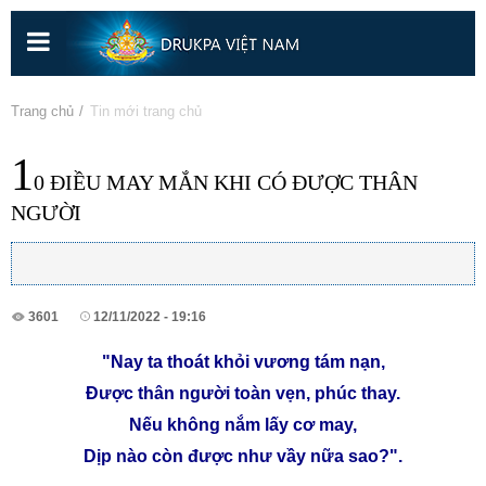
Nhảy
đến
nội
dung
Bạn đang ở đây
Trang chủ
» Tin mới trang chủ
1
0 ĐIỀU MAY MẮN KHI CÓ ĐƯỢC THÂN
NGƯỜI
3601
12/11/2022 - 19:16
"Nay ta thoát khỏi vương tám nạn,
Được thân người toàn vẹn, phúc thay.
Nếu không nắm lấy cơ may,
Dịp nào còn được như vầy nữa sao?".